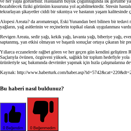
ve her yaşta görülebilir. Hastaların büyük çoğunluğunda ilk görülme yaşı 
bozabilecek fiziki görünüm kusuruna yol açabilmektedir. Stresin hastalığ
tekrarlayan şikayetler ciddi bir sıkıntıya ve hastanın yaşam kalitesinde
Alopesi Areata? da aromaterapi, Eski Yunandan beri bilinen bir tedavi m
yağların, yağ asitlerinin ve reçinelerin topikal olarak uygulanması vardı
Revigen Areata, sedir yağı, kekik yağı, lavanta yağı, biberiye yağı, eve
saptanmış, yan etkisi olmayan ve başarılı sonuçlar ortaya çıkaran bir pre
Yıllarca eczanelerde rağbet gören ve her geçen gün kendini geliştiren 
Saçlarıyla övünen, özgüveni yüksek, sağlıklı bir toplum hedefiyle yola 
ürünleriyle saç bakımında devrimler yapmak için hızla çalışmalarına d
Kaynak: http://www.haberturk.com/haber.asp?id=5742&cat=220&dt=
Bu haberi nasıl buldunuz?
0
Beğendim
0
Beğenmedim