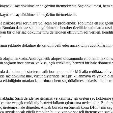
kaynaklı saç dökülmelerine çözüm üretmektedir. Saç dökülmesi, hem erk
 kaynaklı saç dökülmelerine çözüm üretmektedir.
e psikososyal sorunlara yol açan bir problemdir. Toplumda en sık görül
. Bundan daha az sıklıkla görülmekle beraber özellikle kadınlarda rastl
a çıkan bir diğer saç dökülme türü de telogen effluvium adı verilen, ken
.
yama şeklinde dökülme ile kendini belli eder ancak tüm vücut kıllarının d
nü oluşturmaktadır.Androgenetik alopesi oluşumunda en önemli faktör
saçların ince cansız ve kısa, açık renkli tüy benzeri bir hale dönmesi 
da bulunan testosteron adlı hormonun, ciltteki 5 alfa redüktaz adı veri
 saç dökülmesine, vücut tüylerinde ise aşırı kıllanmaya ve yatkın olan
etkinliğinin ortadan kaldırılması hem saç dökülmesi tedavisinde, hem 
aktadır. Saçlı deride ise gelişmiş ve kalın saç teli üreten saç köklerin
f, cansız ve açık renkli tüy benzeri kılların çıkmasına neden olur. Bu d
a saç üretemez hale dönerler. Ancak burada en önemli konu DHT? nin sa
 Saça uygulanacak güçlü terapiler, bu uyuyan ve saç teli üretemeyen saç 