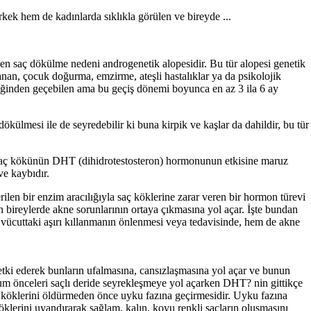
ek hem de kadınlarda sıklıkla görülen ve bireyde ...
en saç dökülme nedeni androgenetik alopesidir. Bu tür alopesi genetik
anan, çocuk doğurma, emzirme, ateşli hastalıklar ya da psikolojik
diliğinden geçebilen ama bu geçiş dönemi boyunca en az 3 ila 6 ay
ökülmesi ile de seyredebilir ki buna kirpik ve kaşlar da dahildir, bu tür
 saç kökünün DHT (dihidrotestosteron) hormonunun etkisine maruz
ve kaybıdır.
len bir enzim aracılığıyla saç köklerine zarar veren bir hormon türevi
 bireylerde akne sorunlarının ortaya çıkmasına yol açar. İşte bundan
vücuttaki aşırı kıllanmanın önlenmesi veya tedavisinde, hem de akne
e etki ederek bunların ufalmasına, cansızlaşmasına yol açar ve bunun
urum önceleri saçlı deride seyrekleşmeye yol açarken DHT? nin gittikçe
ç köklerini öldürmeden önce uyku fazına geçirmesidir. Uyku fazına
köklerini uyandırarak sağlam, kalın, koyu renkli saçların oluşmasını