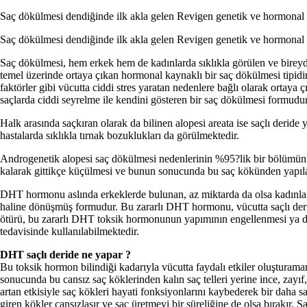
Saç dökülmesi dendiğinde ilk akla gelen Revigen genetik ve hormonal 
Saç dökülmesi dendiğinde ilk akla gelen Revigen genetik ve hormonal
Saç dökülmesi, hem erkek hem de kadınlarda sıklıkla görülen ve bireyd
temel üzerinde ortaya çıkan hormonal kaynaklı bir saç dökülmesi tipidir
faktörler gibi vücutta ciddi stres yaratan nedenlere bağlı olarak ortay
saçlarda ciddi seyrelme ile kendini gösteren bir saç dökülmesi formudur
Halk arasında saçkıran olarak da bilinen alopesi areata ise saçlı deride 
hastalarda sıklıkla tırnak bozuklukları da görülmektedir.
Androgenetik alopesi saç dökülmesi nedenlerinin %95?lik bir bölümü
kalarak gittikçe küçülmesi ve bunun sonucunda bu saç kökünden yapılan 
DHT hormonu aslında erkeklerde bulunan, az miktarda da olsa kadınlarda 
haline dönüşmüş formudur. Bu zararlı DHT hormonu, vücutta saçlı deride
ötürü, bu zararlı DHT toksik hormonunun yapımının engellenmesi ya da 
tedavisinde kullanılabilmektedir.
DHT saçlı deride ne yapar ?
Bu toksik hormon bilindiği kadarıyla vücutta faydalı etkiler oluşturamam
sonucunda bu cansız saç köklerinden kalın saç telleri yerine ince, zayı
artan etkisiyle saç kökleri hayati fonksiyonlarını kaybederek bir dah
giren kökler cansızlaşır ve saç üretmeyi bir süreliğine de olsa bırakır.