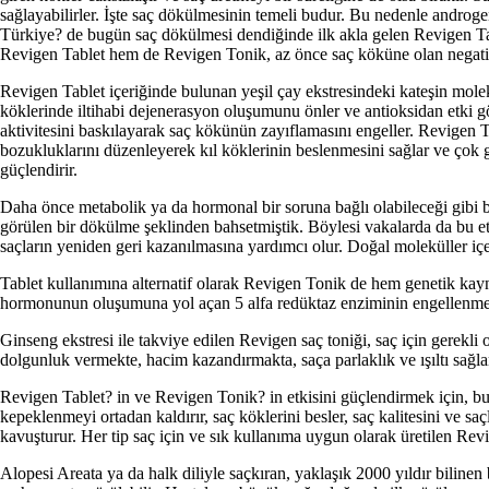
sağlayabilirler. İşte saç dökülmesinin temeli budur. Bu nedenle androg
Türkiye? de bugün saç dökülmesi dendiğinde ilk akla gelen Revigen T
Revigen Tablet hem de Revigen Tonik, az önce saç köküne olan negatif e
Revigen Tablet içeriğinde bulunan yeşil çay ekstresindeki kateşin molek
köklerinde iltihabi dejenerasyon oluşumunu önler ve antioksidan etki g
aktivitesini baskılayarak saç kökünün zayıflamasını engeller. Revigen T
bozukluklarını düzenleyerek kıl köklerinin beslenmesini sağlar ve çok güç
güçlendirir.
Daha önce metabolik ya da hormonal bir soruna bağlı olabileceği gibi b
görülen bir dökülme şeklinden bahsetmiştik. Böylesi vakalarda da bu et
saçların yeniden geri kazanılmasına yardımcı olur. Doğal moleküller içe
Tablet kullanımına alternatif olarak Revigen Tonik de hem genetik kayn
hormonunun oluşumuna yol açan 5 alfa redüktaz enziminin engellenmesi t
Ginseng ekstresi ile takviye edilen Revigen saç toniği, saç için gerekli
dolgunluk vermekte, hacim kazandırmakta, saça parlaklık ve ışıltı sağl
Revigen Tablet? in ve Revigen Tonik? in etkisini güçlendirmek için, b
kepeklenmeyi ortadan kaldırır, saç köklerini besler, saç kalitesini ve saç
kavuşturur. Her tip saç için ve sık kullanıma uygun olarak üretilen Rev
Alopesi Areata ya da halk diliyle saçkıran, yaklaşık 2000 yıldır bilinen