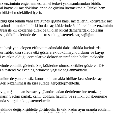
az enziminin engellenmesi temel tedavi yaklaşımlarından biridir.
nal kaynaklı saç dökülmelerine de çözüm üretmektedir. Çünkü hem
tkisel molekülleri içerir.
ği gibi bunun yanı sıra güneş ışığına karşı saç tellerini koruyarak saç
n adındaki moleküldür ki bu da saç köklerinde 5 alfa redüktaz enziminin
esi ile kıl köklerine direk bağlı olan kılcal damarlardaki dolaşım
saç dökülmelerinde de antistres etki göstererek saç sağlığını
den başlayan telogen effluvium adındaki daha sıklıkla kadınlarda
en Tablet kısa sürede etki göstererek dökülmeyi durdurur ve kayıp
e etkin olduğu eczacılar ve doktorlar tarafından belirtilmektedir.
rinde etkinlik gösterir. Saç köklerine olumsuz etkiler gösteren DHT
sitosterol ve evening primrose yağı ile sağlanmaktadır.
tonikte de yan etki söz konusu olmamakla birlikte kısa sürede saça
 geri kazanılması da kısa sürede gerçekleşmektedir.
Revigen Şampuan ise saçı yağlandırmadan derinlemesine temizler,
onarır. Saçları parlak, canlı, dolgun, hacimli ve sağlıklı bir görünüme
nda sinerjik etki göstermektedir.
eklinde değişik şiddette görülebilir. Erkek, kadın aynı oranda etkilenir