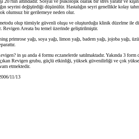
20?nin altındadır. Sosyal ve psikolojik olarak bir stres yaratır ve kişin
ın seyrini değiştirdiği düşünülür. Hastalığın seyri genellikle kolay tah
 çok olumsuz bir gerilemeye neden olur.
etodu olup tümüyle güvenli oluşu ve oluşturduğu klinik düzelme ile dikk
r. Revigen Areata bu temel üzerinde geliştirilmiştir.
ning primrose yağı, soya yağı, limon yağı, badem yağı, jojoba yağı, üzüm
parattır.
Revigen? in şu anda 4 formu eczanelerde satılmaktadır. Yakında 3 form d
çıkan Revigen grubu, güçlü etkinliği, yüksek güvenilirliği ve çok yükse
evam etmektedir.
2006/11/13