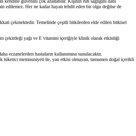
in kendine güvenini çok azaltabilir. Kişinin ruh sağlığını dahi
min edilemez. Her ne kadar hayatı tehdit eden bir olgu değilse de
ati çekmektedir. Temelinde çeşitli bitkilerden elde edilen bitkisel
 çekirdeği yağı ve E vitamini içeriğiyle klinik olarak etkinliği
aha eczanelerden hastaların kullanımına sunulacaktır.
k tüketici memnuniyeti ile, yan etkisi olmayan, tamamen doğal içerikli