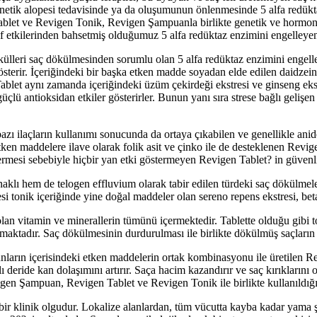
enetik alopesi tedavisinde ya da oluşumunun önlenmesinde 5 alfa redükt
ablet ve Revigen Tonik, Revigen Şampuanla birlikte genetik ve hormo
tkilerinden bahsetmiş olduğumuz 5 alfa redüktaz enzimini engelleyen bi
ülleri saç dökülmesinden sorumlu olan 5 alfa redüktaz enzimini engelledi
österir. İçeriğindeki bir başka etken madde soyadan elde edilen daidzei
ablet aynı zamanda içeriğindeki üzüm çekirdeği ekstresi ve ginseng ekstr
lü antioksidan etkiler gösterirler. Bunun yanı sıra strese bağlı gelişen 
azı ilaçların kullanımı sonucunda da ortaya çıkabilen ve genellikle ani
ken maddelere ilave olarak folik asit ve çinko ile de desteklenen Revig
rmesi sebebiyle hiçbir yan etki göstermeyen Revigen Tablet? in güvenli v
aklı hem de telogen effluvium olarak tabir edilen türdeki saç dökülmele
onik içeriğinde yine doğal maddeler olan sereno repens ekstresi, beta 
 olan vitamin ve minerallerin tümünü içermektedir. Tablette olduğu gibi 
amaktadır. Saç dökülmesinin durdurulması ile birlikte dökülmüş saçların
unların içerisindeki etken maddelerin ortak kombinasyonu ile üretilen 
lı deride kan dolaşımını artırır. Saça hacim kazandırır ve saç kırıklarını 
igen Şampuan, Revigen Tablet ve Revigen Tonik ile birlikte kullanıldığı
 bir klinik olgudur. Lokalize alanlardan, tüm vücutta kayba kadar yama ş