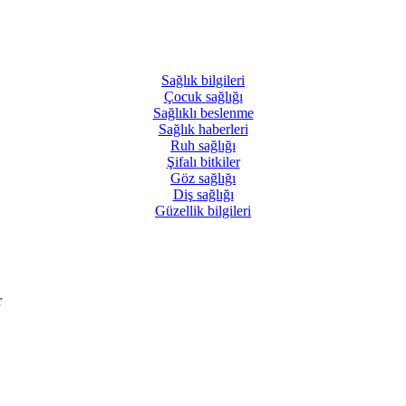
Sağlık
bilgileri
Çocuk
sağlığı
Sağlıklı
beslenme
Sağlık
haberleri
Ruh
sağlığı
Şifalı
bitkiler
Göz
sağlığı
Diş
sağlığı
Güzellik
bilgileri
r