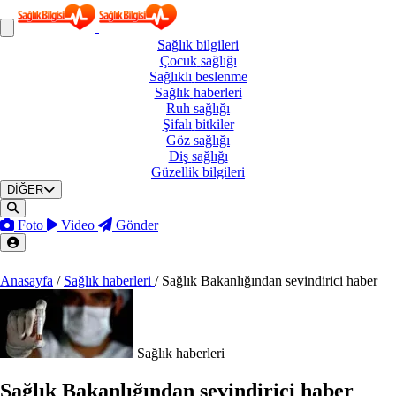
Sağlık
bilgileri
Çocuk
sağlığı
Sağlıklı
beslenme
Sağlık
haberleri
Ruh
sağlığı
Şifalı
bitkiler
Göz
sağlığı
Diş
sağlığı
Güzellik
bilgileri
DİĞER
Foto
Video
Gönder
Anasayfa
/
Sağlık haberleri
/
Sağlık Bakanlığından sevindirici haber
Sağlık haberleri
Sağlık Bakanlığından sevindirici haber