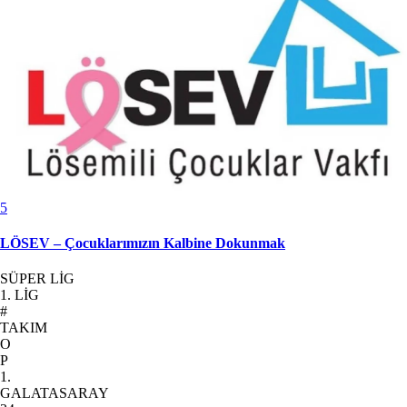
5
LÖSEV – Çocuklarımızın Kalbine Dokunmak
SÜPER LİG
1. LİG
#
TAKIM
O
P
1.
GALATASARAY