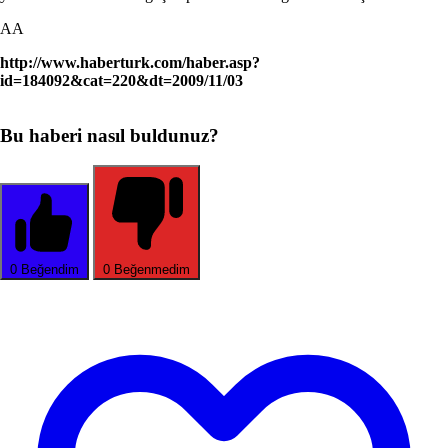
AA
http://www.haberturk.com/haber.asp?
id=184092&cat=220&dt=2009/11/03
Bu haberi nasıl buldunuz?
0
Beğendim
0
Beğenmedim