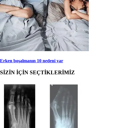
Erken boşalmanın 10 nedeni var
SİZİN İÇİN SEÇTİKLERİMİZ