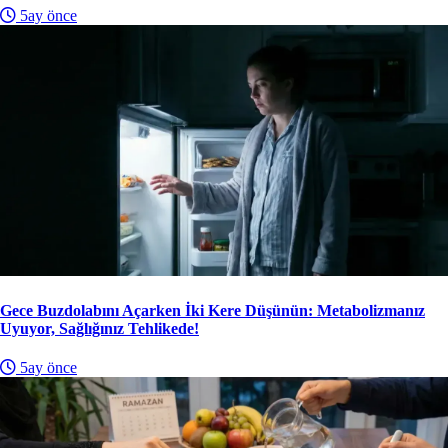
5ay önce
Gece Buzdolabını Açarken İki Kere Düşünün: Metabolizmanız
Uyuyor, Sağlığınız Tehlikede!
5ay önce