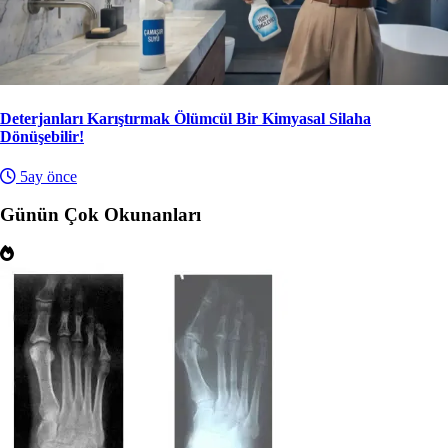
Deterjanları Karıştırmak Ölümcül Bir Kimyasal Silaha
Dönüşebilir!
5ay önce
Günün Çok Okunanları