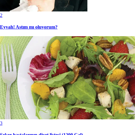
2
Eyvah! Astım mı oluyorum?
3
Şeker hastalarının diyet listesi (1200 Cal)