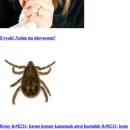
Eyvah! Astım mı oluyorum?
Kene &#8211; kırım-kongo kanamalı ateşi hastalığı &#8211; kene