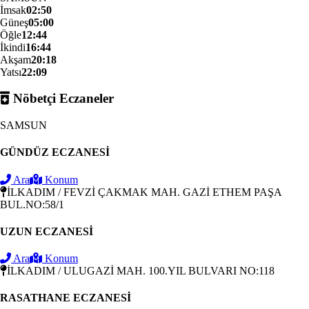
İmsak
02:50
Güneş
05:00
Öğle
12:44
İkindi
16:44
Akşam
20:18
Yatsı
22:09
Nöbetçi Eczaneler
SAMSUN
GÜNDÜZ ECZANESİ
Ara
Konum
İLKADIM / FEVZİ ÇAKMAK MAH. GAZİ ETHEM PAŞA
BUL.NO:58/1
UZUN ECZANESİ
Ara
Konum
İLKADIM / ULUGAZİ MAH. 100.YIL BULVARI NO:118
RASATHANE ECZANESİ