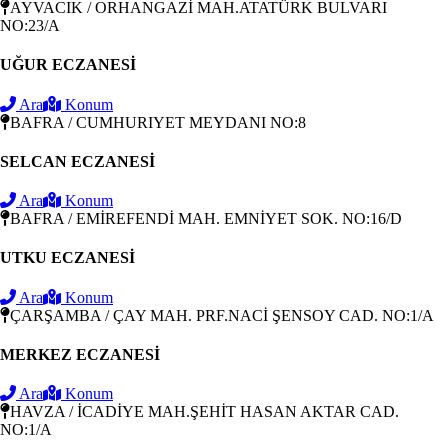
AYVACIK / ORHANGAZİ MAH.ATATÜRK BULVARI
NO:23/A
UĞUR ECZANESİ
Ara
Konum
BAFRA / CUMHURIYET MEYDANI NO:8
SELCAN ECZANESİ
Ara
Konum
BAFRA / EMİREFENDİ MAH. EMNİYET SOK. NO:16/D
UTKU ECZANESİ
Ara
Konum
ÇARŞAMBA / ÇAY MAH. PRF.NACİ ŞENSOY CAD. NO:1/A
MERKEZ ECZANESİ
Ara
Konum
HAVZA / İCADİYE MAH.ŞEHİT HASAN AKTAR CAD.
NO:1/A