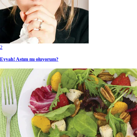
2
Eyvah! Astım mı oluyorum?