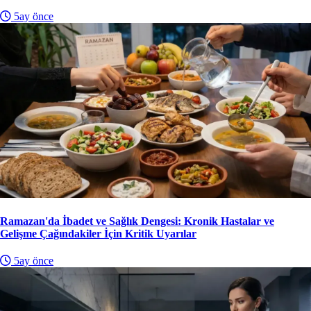
5ay önce
Ramazan'da İbadet ve Sağlık Dengesi: Kronik Hastalar ve
Gelişme Çağındakiler İçin Kritik Uyarılar
5ay önce