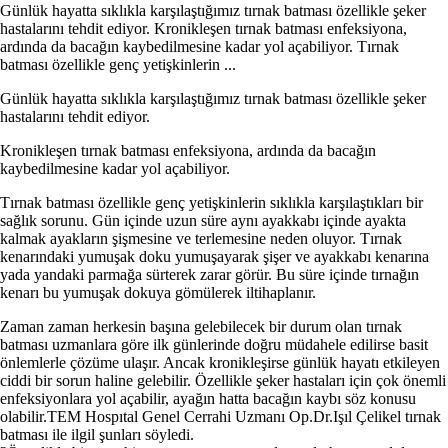
Günlük hayatta sıklıkla karşılaştığımız tırnak batması özellikle şeker
hastalarını tehdit ediyor. Kronikleşen tırnak batması enfeksiyona,
ardında da bacağın kaybedilmesine kadar yol açabiliyor. Tırnak
batması özellikle genç yetişkinlerin ...
Günlük hayatta sıklıkla karşılaştığımız tırnak batması özellikle şeker
hastalarını tehdit ediyor.
Kronikleşen tırnak batması enfeksiyona, ardında da bacağın
kaybedilmesine kadar yol açabiliyor.
Tırnak batması özellikle genç yetişkinlerin sıklıkla karşılaştıkları bir
sağlık sorunu. Gün içinde uzun süre aynı ayakkabı içinde ayakta
kalmak ayakların şişmesine ve terlemesine neden oluyor. Tırnak
kenarındaki yumuşak doku yumuşayarak şişer ve ayakkabı kenarına
yada yandaki parmağa sürterek zarar görür. Bu süre içinde tırnağın
kenarı bu yumuşak dokuya gömülerek iltihaplanır.
Zaman zaman herkesin başına gelebilecek bir durum olan tırnak
batması uzmanlara göre ilk günlerinde doğru müdahele edilirse basit
önlemlerle çözüme ulaşır. Ancak kronikleşirse günlük hayatı etkileyen
ciddi bir sorun haline gelebilir. Özellikle şeker hastaları için çok önemli
enfeksiyonlara yol açabilir, ayağın hatta bacağın kaybı söz konusu
olabilir.TEM Hospıtal Genel Cerrahi Uzmanı Op.Dr.Işıl Çelikel tırnak
batması ile ilgil şunları söyledi.