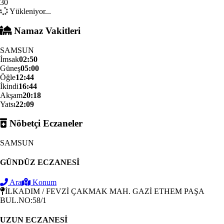
30
Yükleniyor...
Namaz Vakitleri
SAMSUN
İmsak
02:50
Güneş
05:00
Öğle
12:44
İkindi
16:44
Akşam
20:18
Yatsı
22:09
Nöbetçi Eczaneler
SAMSUN
GÜNDÜZ ECZANESİ
Ara
Konum
İLKADIM / FEVZİ ÇAKMAK MAH. GAZİ ETHEM PAŞA
BUL.NO:58/1
UZUN ECZANESİ