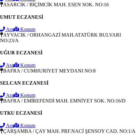
ASARCIK / BİÇİMCİK MAH. ESEN SOK. NO:16
UMUT ECZANESİ
Ara
Konum
AYVACIK / ORHANGAZİ MAH.ATATÜRK BULVARI
NO:23/A
UĞUR ECZANESİ
Ara
Konum
BAFRA / CUMHURIYET MEYDANI NO:8
SELCAN ECZANESİ
Ara
Konum
BAFRA / EMİREFENDİ MAH. EMNİYET SOK. NO:16/D
UTKU ECZANESİ
Ara
Konum
ÇARŞAMBA / ÇAY MAH. PRF.NACİ ŞENSOY CAD. NO:1/A