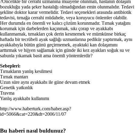
?Öncelikle bir cerrahi uzmanına muayene olunmalı, hastanın dolaşım
bozukluğu yada şeker hastalığı olmadığından emin olunmalıdır. Tedavi
şekline doktor karar vermelidir. Tedavi seçenekleri arasında antibiotik
tedavisi, tırnağa cerrahi müdahele, veya koruyucu önlemler olabilir.
Her durumda en önemli ve kalıcı çözüm korunmadır. Tırnak yatağını
korumak için darbelerden kaçınmak, sıkı çorap ve ayakkabı
kullanmamak, tırnakları çok derin kesmemek ve mümkünse birkaç
haftada bir tecrübeli ayak sağlığı uzmanlarına pedikür yaptırmak, aynı
ayakkabıyla bütün günü geçirmemek, ayaktaki kan dolaşımını
arttırmak ve hijyen sağlamak için günde iki kez ayakları soğuk su ve
sabunla yıkamak basit ama önemli yöntemlerdir?
Sebepleri:
Tırnakların yanlış kesilmesi
Tırnak mantarı
Uzun süre aynı ayakkabı ile güne devam etmek
Genetik yatkınlık
Travma
Yanlış ayakkabı kullanımı
http://www.haberturk.com/haber.asp?
id=5066&cat=220&dt=2006/11/07
Bu haberi nasıl buldunuz?