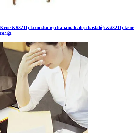
Kene &#8211; kırım-kongo kanamalı ateşi hastalığı &#8211; kene
ısırığı