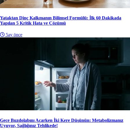
Yataktan Dinç Kalkmanın Bilimsel Formülü: İlk 60 Dakikada
Yapılan 5 Kritik Hata ve Çözümü
5ay önce
Gece Buzdolabını Açarken İki Kere Düşünün: Metabolizmanız
Uyuyor, Sağlığınız Tehlikede!