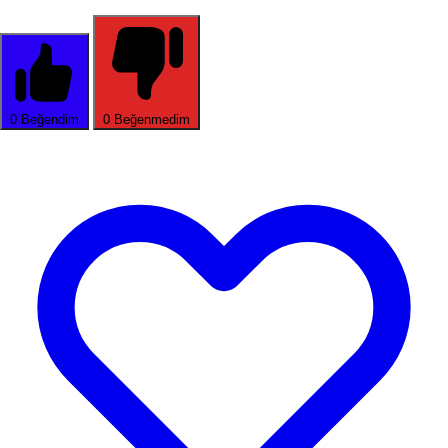
0
Beğendim
0
Beğenmedim