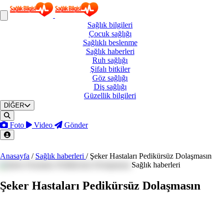
Sağlık
bilgileri
Çocuk
sağlığı
Sağlıklı
beslenme
Sağlık
haberleri
Ruh
sağlığı
Şifalı
bitkiler
Göz
sağlığı
Diş
sağlığı
Güzellik
bilgileri
DİĞER
Foto
Video
Gönder
Anasayfa
/
Sağlık haberleri
/
Şeker Hastaları Pedikürsüz Dolaşmasın
Sağlık haberleri
Şeker Hastaları Pedikürsüz Dolaşmasın