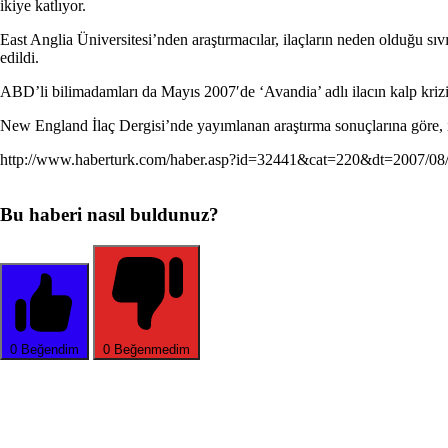
ikiye katlıyor.
East Anglia Üniversitesi’nden araştırmacılar, ilaçların neden olduğu sıvı
edildi.
ABD’li bilimadamları da Mayıs 2007′de ‘Avandia’ adlı ilacın kalp krizi v
New England İlaç Dergisi’nde yayımlanan araştırma sonuçlarına göre, ilac
http://www.haberturk.com/haber.asp?id=32441&cat=220&dt=2007/08
Bu haberi nasıl buldunuz?
0
Beğendim
0
Beğenmedim