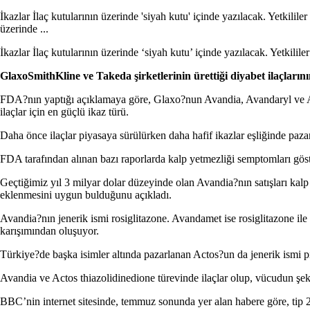
İkazlar İlaç kutularının üzerinde 'siyah kutu' içinde yazılacak. Yetkilil
üzerinde ...
İkazlar İlaç kutularının üzerinde ‘siyah kutu’ içinde yazılacak. Yetkilile
GlaxoSmithKline ve Takeda şirketlerinin ürettiği diyabet ilaçların
FDA?nın yaptığı açıklamaya göre, Glaxo?nun Avandia, Avandaryl ve Ava
ilaçlar için en güçlü ikaz türü.
Daha önce ilaçlar piyasaya sürülürken daha hafif ikazlar eşliğinde pazarl
FDA tarafından alınan bazı raporlarda kalp yetmezliği semptomları göster
Geçtiğimiz yıl 3 milyar dolar düzeyinde olan Avandia?nın satışları kalp
eklenmesini uygun bulduğunu açıkladı.
Avandia?nın jenerik ismi rosiglitazone. Avandamet ise rosiglitazone i
karışımından oluşuyor.
Türkiye?de başka isimler altında pazarlanan Actos?un da jenerik ismi pi
Avandia ve Actos thiazolidinedione türevinde ilaçlar olup, vücudun şeke
BBC’nin internet sitesinde, temmuz sonunda yer alan habere göre, tip 2 ş