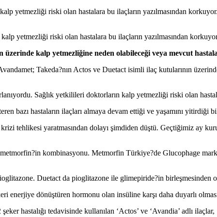
er kalp yetmezliği riski olan hastalara bu ilaçların yazılmasından korkuyo
r kalp yetmezliği riski olan hastalara bu ilaçların yazılmasından korkuyor
ın üzerinde kalp yetmezliğine neden olabileceği veya mevcut hastal
ndamet; Takeda?nın Actos ve Duetact isimli ilaç kutularının üzerinde 
anıyordu. Sağlık yetkilileri doktorların kalp yetmezliği riski olan hasta
en bazı hastaların ilaçları almaya devam ettiği ve yaşamını yitirdiği bil
 krizi tehlikesi yaratmasından dolayı şimdiden düştü. Geçtiğimiz ay kur
le metmorfin?in kombinasyonu. Metmorfin Türkiye?de Glucophage markası 
oglitazone. Duetact da pioglitazone ile glimepiride?in birleşmesinden o
ri enerjiye dönüştüren hormonu olan insüline karşı daha duyarlı olmasını
eker hastalığı tedavisinde kullanılan ‘Actos’ ve ‘Avandia’ adlı ilaçlar, 