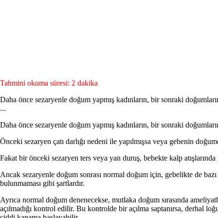
Tahmini okuma süresi: 2 dakika
Daha önce sezaryenle do­ğum yapmış kadınların, bir sonraki doğumlarınd
...
Daha önce sezaryenle do­ğum yapmış kadınların, bir sonraki doğumların
Önceki sezaryen çatı darlığı nede­ni ile yapılmışsa veya gebenin doğu
Fakat bir önceki sezaryen ters veya yan duruş, bebekte kalp atış­larında
Ancak sezaryenle do­ğum sonrası normal doğum için, gebelik­te de bazı ş
bulunmaması gibi şartlardır.
Ayrıca normal doğum denenecekse, mut­laka doğum sırasında ameliyathan
açılmadığı kontrol edilir. Bu kontrolde bir açılma saptanırsa, derhal loğ
ciddi kanama başlayabi­lir.