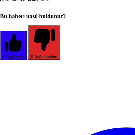
Bu haberi nasıl buldunuz?
0
Beğendim
0
Beğenmedim