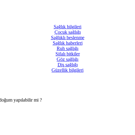
Sağlık
bilgileri
Çocuk
sağlığı
Sağlıklı
beslenme
Sağlık
haberleri
Ruh
sağlığı
Şifalı
bitkiler
Göz
sağlığı
Diş
sağlığı
Güzellik
bilgileri
oğum yapılabilir mi ?