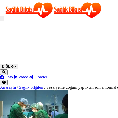
DİĞER
Foto
Video
Gönder
Anasayfa
/
Sağlık bilgileri
/
Sezaryenle doğum yaptıktan sonra normal d