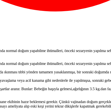
a nor­mal doğum yapabilme ihti­malleri, önceki sezaryenin yapılma sebeb
da nor­mal doğum yapabilme ihti­malleri, önceki sezaryenin yapılma seb
mda ıkınması tıbbi yönden tamamen yasaklan­mışa, bir sonraki doğumda n
 yavaşlama veya acil kanama gibi neden­lerle ile yapılmışsa, son­raki geb
artlar aranır. Bunlar: Bebeğin başıyla gelmesi,ağırlığının 3.5 kg.dan f
e ekibi­nin hazır beklemesi gerekir. Çünkü vajinadan doğum gerçekleşs
usayı ameliyata alıp eski keşi yerini tekrar dikişlerle kapatmak gerekebi