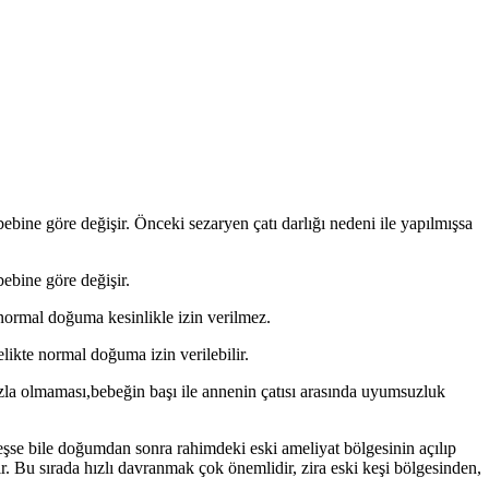
ine göre değişir. Önceki sezaryen çatı darlığı nede­ni ile yapılmışsa
ebine göre değişir.
ormal do­ğuma kesinlikle izin verilmez.
elikte normal doğuma izin verilebilir.
azla olmaması,bebeğin başı ile annenin çatısı arasında uyumsuzluk
e bile doğum­dan sonra rahimdeki eski ameliyat bölge­sinin açılıp
lir. Bu sırada hızlı davranmak çok önemlidir, zira eski keşi bölgesinden,