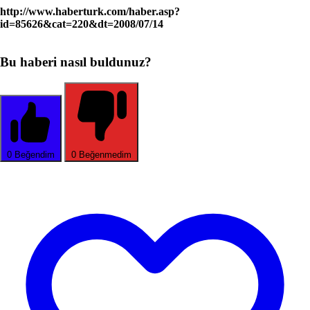
http://www.haberturk.com/haber.asp?
id=85626&cat=220&dt=2008/07/14
Bu haberi nasıl buldunuz?
0
Beğendim
0
Beğenmedim