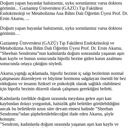
Doğum yapan bayanlar halsizseniz, uyku sorunlarınız varsa doktora
görünün... Gaziantep Üniversitesi (GAZÜ) Tıp Fakültesi
Endokrinoloji ve Metabolizma Ana Bilim Dalı Öğretim Üyesi Prof. Dr.
Ersin Akarsu, ...
Doğum yapan bayanlar halsizseniz, uyku sorunlarınız varsa doktora
görünün…
Gaziantep Üniversitesi (GAZÜ) Tıp Fakültesi Endokrinoloji ve
Metabolizma Ana Bilim Dalı Öğretim Üyesi Prof. Dr. Ersin Akarsu,
”Sheehan Sendromu”nun kadınlarda doğum sonrasında yaşanan aşırı
kan kaybı ve bunun sonucunda hipofiz bezine giden kanın azalması
sonucunda ortaya çıktığını söyledi.
Akarsu,yaptığı açıklamada, hipofiz bezinin iç salgı bezlerinin normal
çalışmasını düzenleyen ve büyüme hormonu salgılayan önemli bir bez
olduğunu ve insanın fiziksel ve psikolojik olarak sağlıklı olabilmesi
için hipofiz bezinin düzenli olarak çalışması gerektiğini belirtti.
Kadınlarda özellikle doğum sırasında meydana gelen aşırı kan
kaybından dolayı yorgunluk, halsizlik gibi belirtiler görülebildiğini
ancak bu belirtilerin uzun süre devam etmesi halinde ”Sheehan
Sendromu”ndan şüphelenilebileceğini ifade eden Akarsu, şöyle
konuştu:
”Sendrom, kadınlarda doğum sırasında yaşanan aşırı kan kaybı ve