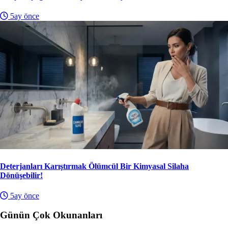
5ay önce
Deterjanları Karıştırmak Ölümcül Bir Kimyasal Silaha
Dönüşebilir!
5ay önce
Günün Çok Okunanları