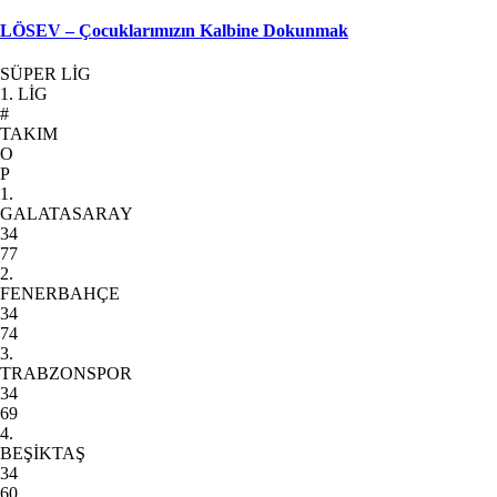
LÖSEV – Çocuklarımızın Kalbine Dokunmak
SÜPER LİG
1. LİG
#
TAKIM
O
P
1.
GALATASARAY
34
77
2.
FENERBAHÇE
34
74
3.
TRABZONSPOR
34
69
4.
BEŞİKTAŞ
34
60