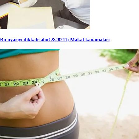
Bu uyarıyı dikkate alın! &#8211; Makat kanamaları