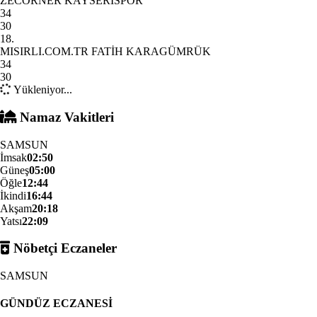
ZECORNER KAYSERİSPOR
34
30
18.
MISIRLI.COM.TR FATİH KARAGÜMRÜK
34
30
Yükleniyor...
Namaz Vakitleri
SAMSUN
İmsak
02:50
Güneş
05:00
Öğle
12:44
İkindi
16:44
Akşam
20:18
Yatsı
22:09
Nöbetçi Eczaneler
SAMSUN
GÜNDÜZ ECZANESİ