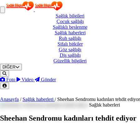
Sağlık
bilgileri
Çocuk
sağlığı
Sağlıklı
beslenme
Sağlık
haberleri
Ruh
sağlığı
Şifalı
bitkiler
Göz
sağlığı
Diş
sağlığı
Güzellik
bilgileri
DİĞER
Foto
Video
Gönder
Anasayfa
/
Sağlık haberleri
/
Sheehan Sendromu kadınları tehdit ediyor
Sağlık haberleri
Sheehan Sendromu kadınları tehdit ediyor