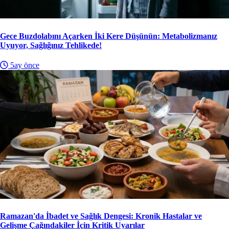
Gece Buzdolabını Açarken İki Kere Düşünün: Metabolizmanız
Uyuyor, Sağlığınız Tehlikede!
5ay önce
Ramazan'da İbadet ve Sağlık Dengesi: Kronik Hastalar ve
Gelişme Çağındakiler İçin Kritik Uyarılar