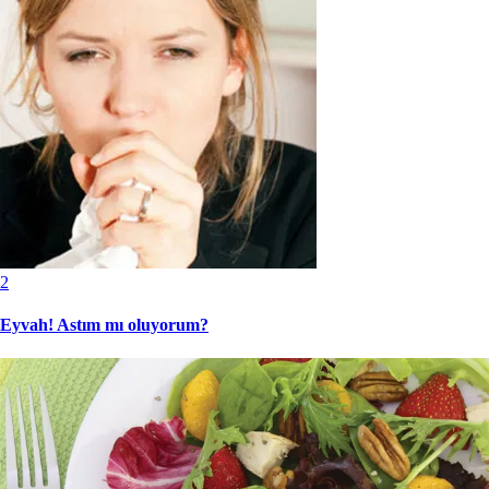
2
Eyvah! Astım mı oluyorum?