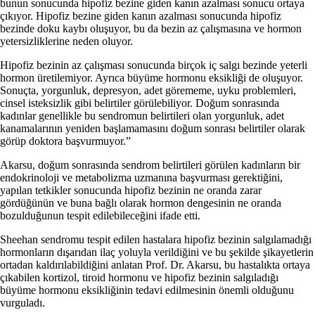
bunun sonucunda hipofiz bezine giden kanın azalması sonucu ortaya
çıkıyor. Hipofiz bezine giden kanın azalması sonucunda hipofiz
bezinde doku kaybı oluşuyor, bu da bezin az çalışmasına ve hormon
yetersizliklerine neden oluyor.
Hipofiz bezinin az çalışması sonucunda birçok iç salgı bezinde yeterli
hormon üretilemiyor. Ayrıca büyüme hormonu eksikliği de oluşuyor.
Sonuçta, yorgunluk, depresyon, adet görememe, uyku problemleri,
cinsel isteksizlik gibi belirtiler görülebiliyor. Doğum sonrasında
kadınlar genellikle bu sendromun belirtileri olan yorgunluk, adet
kanamalarının yeniden başlamamasını doğum sonrası belirtiler olarak
görüp doktora başvurmuyor.”
Akarsu, doğum sonrasında sendrom belirtileri görülen kadınların bir
endokrinoloji ve metabolizma uzmanına başvurması gerektiğini,
yapılan tetkikler sonucunda hipofiz bezinin ne oranda zarar
gördüğünün ve buna bağlı olarak hormon dengesinin ne oranda
bozulduğunun tespit edilebileceğini ifade etti.
Sheehan sendromu tespit edilen hastalara hipofiz bezinin salgılamadığı
hormonların dışarıdan ilaç yoluyla verildiğini ve bu şekilde şikayetlerin
ortadan kaldırılabildiğini anlatan Prof. Dr. Akarsu, bu hastalıkta ortaya
çıkabilen kortizol, tiroid hormonu ve hipofiz bezinin salgıladığı
büyüme hormonu eksikliğinin tedavi edilmesinin önemli olduğunu
vurguladı.