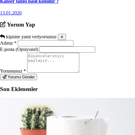
Kanser tanısı nasıl konulur ?
13.01.2026
Yorum Yap
kişisine yanıt veriyorsunuz
✕
Adınız
*
E-posta (Opsiyonel)
Yorumunuz
*
Yorumu Gönder
Son Eklenenler