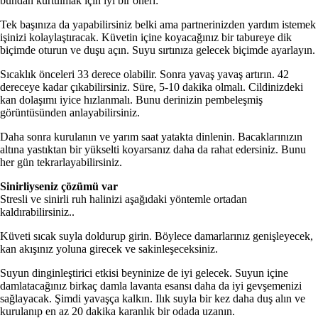
bundan kurtulmak için iyi bir öneri:
Tek başınıza da yapabilirsiniz belki ama partnerinizden yardım istemek
işinizi kolaylaştıracak. Küvetin içine koyacağınız bir tabureye dik
biçimde oturun ve duşu açın. Suyu sırtınıza gelecek biçimde ayarlayın.
Sıcaklık önceleri 33 derece olabilir. Sonra yavaş yavaş artırın. 42
dereceye kadar çıkabilirsiniz. Süre, 5-10 dakika olmalı. Cildinizdeki
kan dolaşımı iyice hızlanmalı. Bunu derinizin pembeleşmiş
görüntüsünden anlayabilirsiniz.
Daha sonra kurulanın ve yarım saat yatakta dinlenin. Bacaklarınızın
altına yastıktan bir yükselti koyarsanız daha da rahat edersiniz. Bunu
her gün tekrarlayabilirsiniz.
Sinirliyseniz çözümü var
Stresli ve sinirli ruh halinizi aşağıdaki yöntemle ortadan
kaldırabilirsiniz..
Küveti sıcak suyla doldurup girin. Böylece damarlarınız genişleyecek,
kan akışınız yoluna girecek ve sakinleşeceksiniz.
Suyun dinginleştirici etkisi beyninize de iyi gelecek. Suyun içine
damlatacağınız birkaç damla lavanta esansı daha da iyi gevşemenizi
sağlayacak. Şimdi yavaşça kalkın. Ilık suyla bir kez daha duş alın ve
kurulanıp en az 20 dakika karanlık bir odada uzanın.