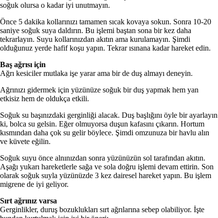
soğuk olursa o kadar iyi unutmayın.
Önce 5 dakika kollarınızı tamamen sıcak kovaya sokun. Sonra 10-20
saniye soğuk suya daldırın. Bu işlemi baştan sona bir kez daha
tekrarlayın. Suyu kollarınızdan akıtın ama kurulamayın. Şimdi
olduğunuz yerde hafif koşu yapın. Tekrar ısınana kadar hareket edin.
Baş ağrısı için
Ağrı kesiciler mutlaka işe yarar ama bir de duş almayı deneyin.
Ağrınızı gidermek için yüzünüze soğuk bir duş yapmak hem yan
etkisiz hem de oldukça etkili.
Soğuk su başınızdaki gerginliği alacak. Duş başlığını öyle bir ayarlayın
ki, bolca su gelsin. Eğer olmuyorsa duşun kafasını çıkarın. Hortum
kısmından daha çok su gelir böylece. Şimdi omzunuza bir havlu alın
ve küvete eğilin.
Soğuk suyu önce alnınızdan sonra yüzünüzün sol tarafından akıtın.
Aşağı yukarı hareketlerle sağa ve sola doğru işlemi devam ettirin. Son
olarak soğuk suyla yüzünüzde 3 kez dairesel hareket yapın. Bu işlem
migrene de iyi geliyor.
Sırt ağrınız varsa
Gerginlikler, duruş bozuklukları sırt ağrılarına sebep olabiliyor. İşte