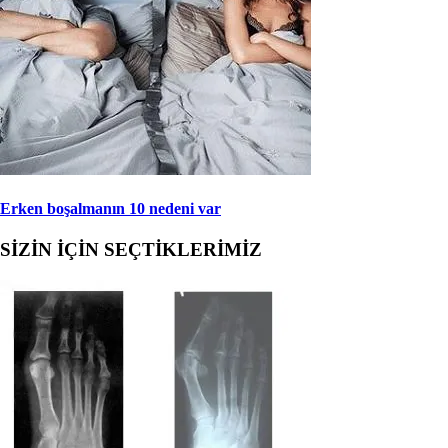
Erken boşalmanın 10 nedeni var
SİZİN İÇİN SEÇTİKLERİMİZ