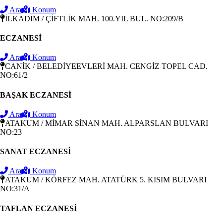
Ara
Konum
İLKADIM / ÇİFTLİK MAH. 100.YIL BUL. NO:209/B
ECZANESİ
Ara
Konum
CANİK / BELEDİYEEVLERİ MAH. CENGİZ TOPEL CAD.
NO:61/2
BAŞAK ECZANESİ
Ara
Konum
ATAKUM / MİMAR SİNAN MAH. ALPARSLAN BULVARI
NO:23
SANAT ECZANESİ
Ara
Konum
ATAKUM / KÖRFEZ MAH. ATATÜRK 5. KISIM BULVARI
NO:31/A
TAFLAN ECZANESİ