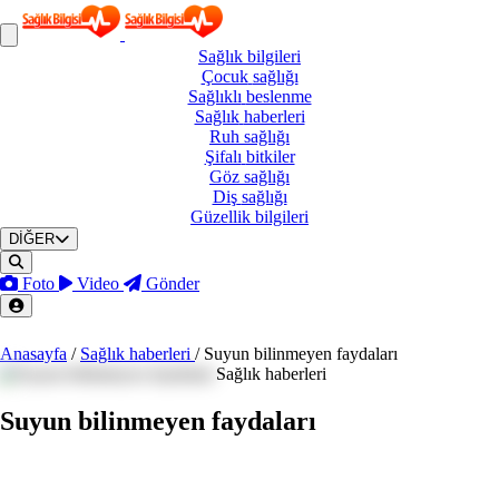
Sağlık
bilgileri
Çocuk
sağlığı
Sağlıklı
beslenme
Sağlık
haberleri
Ruh
sağlığı
Şifalı
bitkiler
Göz
sağlığı
Diş
sağlığı
Güzellik
bilgileri
DİĞER
Foto
Video
Gönder
Anasayfa
/
Sağlık haberleri
/
Suyun bilinmeyen faydaları
Sağlık haberleri
Suyun bilinmeyen faydaları