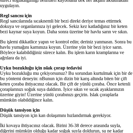
süreci soğukalgınlığı belirtileri kaybolana dek her akşam aksatmadan
uygulayın.
Regl sancısı için
Regl sancılarında sıcaknemli bir bezi direkt deriye temas ettirmek
dokuya ve organlarınıza iyi gelecek. Sekiz kez katladığınız bir keten
bezi kaynar suya koyun. Daha sonra üzerine bir havlu sarın ve sıkın.
Bu işlemi dikkatlice yapın ve kontrol edin; deriniz yanmasın. Sonra bu
havlu yumağını karnınıza koyun. Üzerine yün bir bezi iyice sarın.
Böylece kalabildiğiniz sürece kalın. Bu işlem karın kramplarına ve
ağrılara da iyi.
Uyku bozukluğu için ıslak çorap tedavisi
Uyku bozukluğu mu çekiyorsunuz? Bu sorundan kurtulmak için bir de
bu yöntemi deneyin: nBunun için dizin bir karış altında biten bir çift
keten çoraba ihtiyacınız olacak. Bir çift de yünlü çoraba. Önce ketenli
çoraplarınızı soğuk suya daldırın. İyice sıkın ve sıcak ayaklarınızın
üzerine giyin! Üzerine yünlü çorabınızı geçirin. Islak çoraplarla
mümkün olabildiğince kalın.
Düşük tansiyon için
Düşük tansiyon için kan dolaşımını hızlandırmak gerekiyor.
İki kovaya ihtiyacınız olacak. Birini 36-38 derece arasında suyla,
diğerini mümkün olduğu kadar soğuk suyla doldurun, su ne kadar