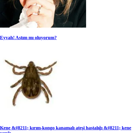
Eyvah! Astım mı oluyorum?
Kene &#8211; kırım-kongo kanamalı ateşi hastalığı &#8211; kene