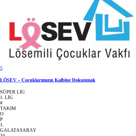
5
LÖSEV – Çocuklarımızın Kalbine Dokunmak
SÜPER LİG
1. LİG
#
TAKIM
O
P
1.
GALATASARAY
34