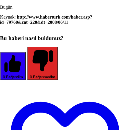
Bugün
Kaynak:
http://www.haberturk.com/haber.asp?
id=79760&cat=220&dt=2008/06/11
Bu haberi nasıl buldunuz?
0
Beğendim
0
Beğenmedim