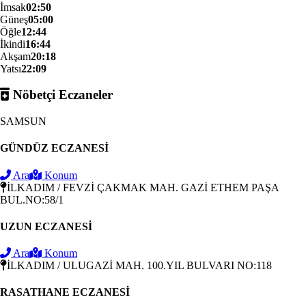
İmsak
02:50
Güneş
05:00
Öğle
12:44
İkindi
16:44
Akşam
20:18
Yatsı
22:09
Nöbetçi Eczaneler
SAMSUN
GÜNDÜZ ECZANESİ
Ara
Konum
İLKADIM / FEVZİ ÇAKMAK MAH. GAZİ ETHEM PAŞA
BUL.NO:58/1
UZUN ECZANESİ
Ara
Konum
İLKADIM / ULUGAZİ MAH. 100.YIL BULVARI NO:118
RASATHANE ECZANESİ