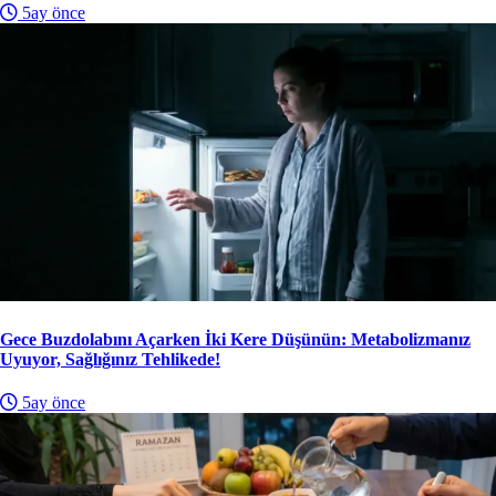
5ay önce
Gece Buzdolabını Açarken İki Kere Düşünün: Metabolizmanız
Uyuyor, Sağlığınız Tehlikede!
5ay önce