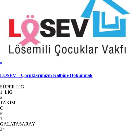
5
LÖSEV – Çocuklarımızın Kalbine Dokunmak
SÜPER LİG
1. LİG
#
TAKIM
O
P
1.
GALATASARAY
34