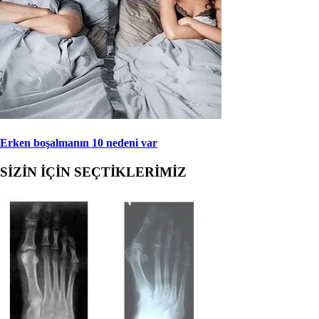
Erken boşalmanın 10 nedeni var
SİZİN İÇİN SEÇTİKLERİMİZ