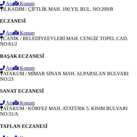
Ara
Konum
İLKADIM / ÇİFTLİK MAH. 100.YIL BUL. NO:209/B
ECZANESİ
Ara
Konum
CANİK / BELEDİYEEVLERİ MAH. CENGİZ TOPEL CAD.
NO:61/2
BAŞAK ECZANESİ
Ara
Konum
ATAKUM / MİMAR SİNAN MAH. ALPARSLAN BULVARI
NO:23
SANAT ECZANESİ
Ara
Konum
ATAKUM / KÖRFEZ MAH. ATATÜRK 5. KISIM BULVARI
NO:31/A
TAFLAN ECZANESİ