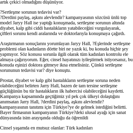
artık çekici olmadığını düşünüyor.
?Sertleşme sorunun tedavisi var?
?Derdini paylaş, aşkını alevlendir? kampanyasının sözcüsü ünlü top
model Jaryy Hall ise yaptığı konuşmada, sertleşme sorunun altında
diyabet, kalp gibi ciddi hastalıkların yatabileceğini vurgulayarak,
çiftleri sorunu kendi aralarında ve doktorlarıyla konuşmaya çağırdı.
Araştırmanın sonuçlarını yorumlayan Jaryy Hall, ?Eşlerinde sertleşme
problemi olan kadınların dörtte biri ne yazık ki, bu konuda hiçbir şey
yapmıyor. Söz konusu sorunla ilgili olarak tüm kadınları kontrolu ele
almaya çağırıyorum. Eğer, cinsel hayatınızı iyileştirmek istiyorsanız, bu
konuda eşinizi doktora gitmeye ikna etmelisiniz. Çünkü sertleşme
sorununun tedavisi var? diye konuştu.
Prostat, diyabet ve kalp gibi hastalıkların sertleşme soruna neden
olabileceğini belirten Jarry Hall, bazen de tam tersine sertleşme
güçlüğünün bu tür hastalıkların ilk habercisi olabileceğini kaydetti.
Kampanya kapsamında geçtiğimiz yıl pek çok ülkeyi dolaştığını
anımsatan Jarry Hall, ?derdini paylaş, aşkını alevlendir?
kampanyasının tanıtımı için Türkiye?ye de gelmek istediğini belirtti.
Bayer firmasının kampanyanın Türkiye?deki ulusal ayağı için sanat
dünyasında isim arayışında olduğu da öğrenildi
Cinsel yaşamda en mutsuz olanlar: Türk kadınları