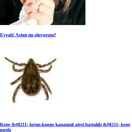
Eyvah! Astım mı oluyorum?
Kene &#8211; kırım-kongo kanamalı ateşi hastalığı &#8211; kene
ısırığı