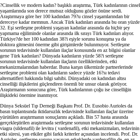
?Cinsellik ve modern kadın? başlıklı araştırma, Türk kadınlarının cinsel
yaşamlarında son derece mutsuz olduğunu gözler önüne serdi.
Araştırmaya göre her 100 kadından 79?u cinsel yaşamlarından bir
dereceye kadar memnun. Ancak Türk kadınları arasında bu oran yüzde
32. Eşi sertleşme problemi yaşayan kadınlar arasında da hiçbir şey
yapmama eğiliminde olanlar arasında ilk sırayı Türk kadınları alıyor.
Türkiye?de her 100 kadından 38?i eşiyle sorunu konuşma ya da
doktora gitmesini önerme gibi girişimlerde bulunmuyor. Sertleşme
sorunun tedavisinde kullanılan ilaçlar konusunda en az bilgisi olanlar
gene Türk kadınları? Dünyada kadınların yüzde 58?i sertleşme
sorunun tedavisinde kullanılan ilaçların özelliklerinden, etki
mekanizmalarından haberdar. Buna karşın ülkemizde partnerlerinde
sertleşme problemi olan kadınların sadece yüzde 16?sı tedavi
alternatifleri hakkında bilgi sahibi. Dünyadaki on kadından altısı
cinselliği ilişkilerini güçlendiren önemli bir unsur olarak görüyor.
Araştırmanın sonucuna göre, Türk kadınlarının çoğu ise cinselliğin
ilişkideki önemine inanmıyor.
Dünya Seksüel Tıp Derneği Başkanı Prof. Dr. Eusobio Aurioles da
basın toplantısında iktidarsızlık tedavisinde kullanılan ilaçlar üzerine
yürütülen araştırmanın sonuçlarını açıkladı. Bin 57 hasta arasında
gerçekleştirilen araştırmada sertleşme sorunun tedavisinde kullanılan
viagra (sildenafil) ile levitra ( vardenafil), etki mekanizmaları, tedavinin
etki süresi, yan etkiler gibi farklı kriterler açısından incelendi. Prof. Dr.
Aurioles, sertleşme sorunu yaşayan erkeklerde vardenafilin de, en az