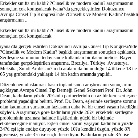
Erkekler sınıfta mı kaldı? ?Cinsellik ve modern kadın? araştırmasının
sonuçları çok konuşulacak iyana?da gerçekleştirilen Dokuzuncu
Avrupa Cinsel Tıp Kongresi?nde ?Cinsellik ve Modern Kadın? başlıklı
araştırmanın ...
Erkekler sınıfta mı kaldı? ?Cinsellik ve modern kadın? araştırmasının
sonuçları çok konuşulacak
iyana?da gerçekleştirilen Dokuzuncu Avrupa Cinsel Tıp Kongresi?nde
?Cinsellik ve Modern Kadın? başlıklı araştırmanın sonuçları açıklandı.
Sertleşme sorununun tedavisinde kullanılan bir ilacın üreticisi Bayer
tarafından gerçekleştirilen araştırma, Brezilya, Türkiye, Avusturya,
Meksika, Suudi Arabistan?ın da aralarında bulunduğu 14 ülkede 18 ile
65 yaş grubundaki yaklaşık 14 bin kadın arasında yapıldı.
Düzenlenen uluslararası basın toplantısında araştırmanın sonuçlarını
açıklayan Avrupa Cinsel Tıp Derneği Genel Sekreteri Prof. Dr. John
Dean, kadınların yüzde 20?sinin partnerlerinin en az bir kere sertleşme
problemi yaşadığını belirtti. Prof. Dr. Dean, eşlerinde sertleşme sorunu
olan kadınların yarısından fazlasının daha iyi bir cinsel yaşam istediğini
söyledi. Araştırmaya göre kadınların yüzde 26?sı erkekteki sertleşme
probleminin uzaması halinde ilişkilerinin güçlü bir biçimde
etkileneceğine inanıyor. Eşleri cinsel sorun yaşayan kadınların yüzde
34?ü eşi için endişe duyuyor, yüzde 10?u kendini üzgün, yüzde 8?i
güvensiz, yüzde 3?ü ise suçlu hissediyor. Kadınların yüzde 3?ü ise