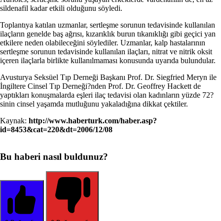
sildenafil kadar etkili olduğunu söyledi.
Toplantıya katılan uzmanlar, sertleşme sorunun tedavisinde kullanılan
ilaçların genelde baş ağrısı, kızarıklık burun tıkanıklığı gibi geçici yan
etkilere neden olabileceğini söylediler. Uzmanlar, kalp hastalarının
sertleşme sorunun tedavisinde kullanılan ilaçları, nitrat ve nitrik oksit
içeren ilaçlarla birlikte kullanılmaması konusunda uyarıda bulundular.
Avusturya Seksüel Tıp Derneği Başkanı Prof. Dr. Siegfried Meryn ile
İngiltere Cinsel Tıp Derneği?nden Prof. Dr. Geoffrey Hackett de
yaptıkları konuşmalarda eşleri ilaç tedavisi olan kadınların yüzde 72?
sinin cinsel yaşamda mutluğunu yakaladığına dikkat çektiler.
Kaynak:
http://www.haberturk.com/haber.asp?
id=8453&cat=220&dt=2006/12/08
Bu haberi nasıl buldunuz?