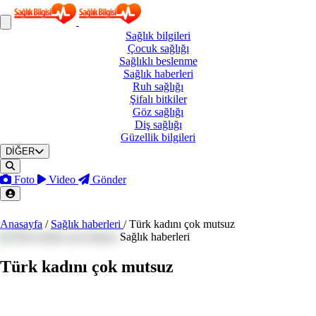
Sağlık
bilgileri
Çocuk
sağlığı
Sağlıklı
beslenme
Sağlık
haberleri
Ruh
sağlığı
Şifalı
bitkiler
Göz
sağlığı
Diş
sağlığı
Güzellik
bilgileri
DİĞER
Foto
Video
Gönder
Anasayfa
/
Sağlık haberleri
/
Türk kadını çok mutsuz
Sağlık haberleri
Türk kadını çok mutsuz