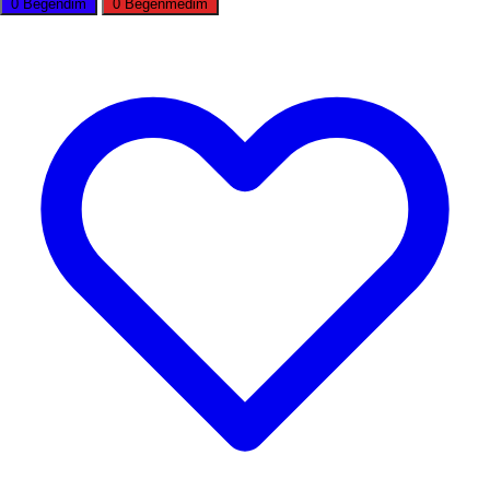
0
Beğendim
0
Beğenmedim