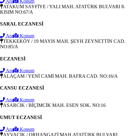
Ara
Konum
ATAKUM SAYFİYE / YALI MAH. ATATÜRK BULVARI 8.
KISIM NO:67/A
SARAL ECZANESİ
Ara
Konum
TEKKEKÖY / 19 MAYIS MAH. ŞEYH ZEYNETTİN CAD.
NO:85/A
ECZANESİ
Ara
Konum
ALAÇAM / YENİ CAMİ MAH. BAFRA CAD. NO:16/A
CANSU ECZANESİ
Ara
Konum
ASARCIK / BİÇİMCİK MAH. ESEN SOK. NO:16
UMUT ECZANESİ
Ara
Konum
AYVACIK / ORHANGAZİ MAH.ATATÜRK BULVARI