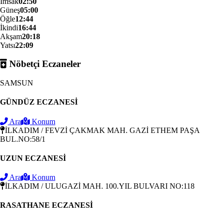
İmsak
02:50
Güneş
05:00
Öğle
12:44
İkindi
16:44
Akşam
20:18
Yatsı
22:09
Nöbetçi Eczaneler
SAMSUN
GÜNDÜZ ECZANESİ
Ara
Konum
İLKADIM / FEVZİ ÇAKMAK MAH. GAZİ ETHEM PAŞA
BUL.NO:58/1
UZUN ECZANESİ
Ara
Konum
İLKADIM / ULUGAZİ MAH. 100.YIL BULVARI NO:118
RASATHANE ECZANESİ