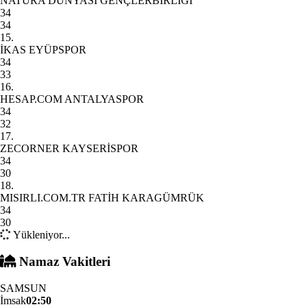
NATURA DÜNYASI GENÇLERBİRLİĞİ
34
34
15.
İKAS EYÜPSPOR
34
33
16.
HESAP.COM ANTALYASPOR
34
32
17.
ZECORNER KAYSERİSPOR
34
30
18.
MISIRLI.COM.TR FATİH KARAGÜMRÜK
34
30
Yükleniyor...
Namaz Vakitleri
SAMSUN
İmsak
02:50