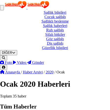
Sağlık
bilgileri
Çocuk
sağlığı
Sağlıklı
beslenme
Sağlık
haberleri
Ruh
sağlığı
Şifalı
bitkiler
Göz
sağlığı
Diş
sağlığı
Güzellik
bilgileri
DİĞER
Foto
Video
Gönder
Anasayfa
/
Haber Arşivi
/
2020
/
Ocak
Ocak
2020 Haberleri
Toplam 35 haber
Tüm Haberler