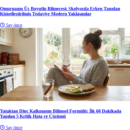
Omurganın Üç Boyutlu Bilmecesi: Skolyozda Erken Tanıdan
Kişiselleştirilmiş Tedaviye Modern Yaklaşımlar
5ay önce
Yataktan Dinç Kalkmanın Bilimsel Formülü: İlk 60 Dakikada
Yapılan 5 Kritik Hata ve Çözümü
5ay önce