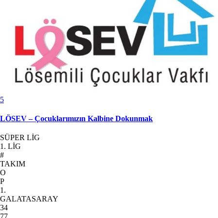
5
LÖSEV – Çocuklarımızın Kalbine Dokunmak
SÜPER LİG
1. LİG
#
TAKIM
O
P
1.
GALATASARAY
34
77