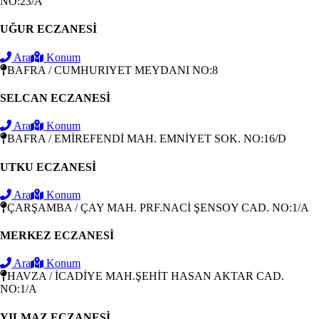
NO:23/A
UĞUR ECZANESİ
Ara
Konum
BAFRA / CUMHURIYET MEYDANI NO:8
SELCAN ECZANESİ
Ara
Konum
BAFRA / EMİREFENDİ MAH. EMNİYET SOK. NO:16/D
UTKU ECZANESİ
Ara
Konum
ÇARŞAMBA / ÇAY MAH. PRF.NACİ ŞENSOY CAD. NO:1/A
MERKEZ ECZANESİ
Ara
Konum
HAVZA / İCADİYE MAH.ŞEHİT HASAN AKTAR CAD.
NO:1/A
YILMAZ ECZANESİ