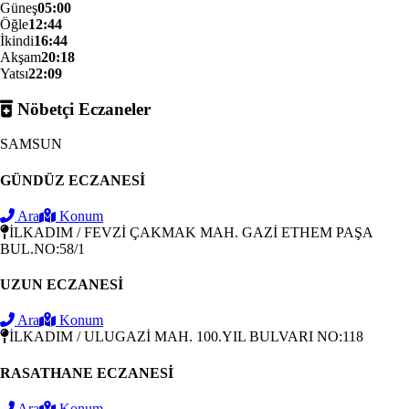
Güneş
05:00
Öğle
12:44
İkindi
16:44
Akşam
20:18
Yatsı
22:09
Nöbetçi Eczaneler
SAMSUN
GÜNDÜZ ECZANESİ
Ara
Konum
İLKADIM / FEVZİ ÇAKMAK MAH. GAZİ ETHEM PAŞA
BUL.NO:58/1
UZUN ECZANESİ
Ara
Konum
İLKADIM / ULUGAZİ MAH. 100.YIL BULVARI NO:118
RASATHANE ECZANESİ
Ara
Konum